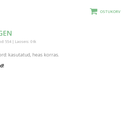
OSTUKORV
GEN
: 554 | Laoseis: 0 tk
rd: kasutatud, heas korras.
d!