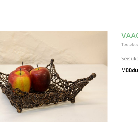
VAA
Tootekood
Seisuko
Müüdu