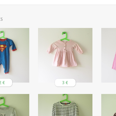
KS
2 €
3 €