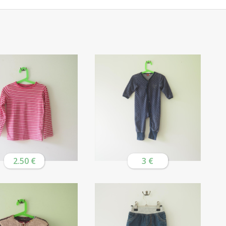
2.50 €
3 €