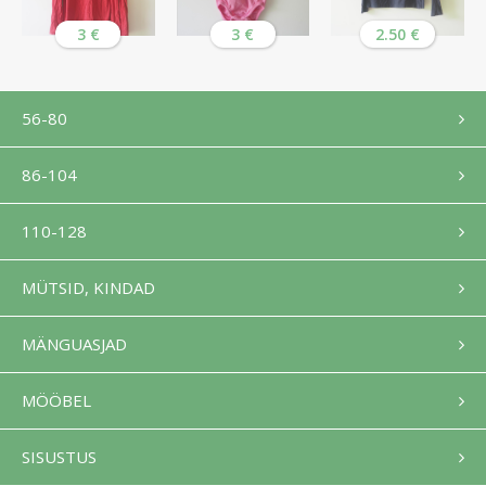
3 €
3 €
2.50 €
56-80
86-104
110-128
MÜTSID, KINDAD
MÄNGUASJAD
MÖÖBEL
SISUSTUS