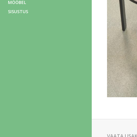
MÖÖBEL
SISUSTUS
VAATA LISA