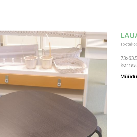
LAU
Tootekoo
73x63.
korras.
Müüdu