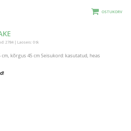
OSTUKORV
AKE
d: 2784 | Laoseis: 0 tk
5 cm, kõrgus 45 cm Seisukord: kasutatud, heas
d!