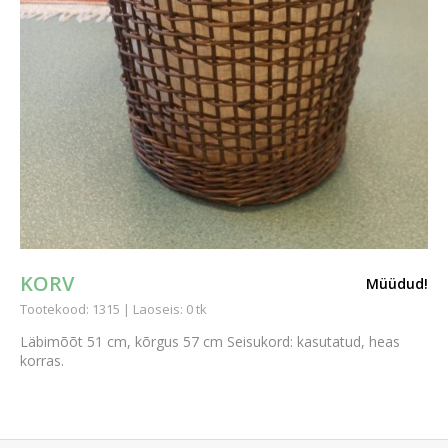
KORV
Müüdud!
Tootekood: 1315 | Laoseis: 0 tk
Läbimõõt 51 cm, kõrgus 57 cm Seisukord: kasutatud, heas
korras.