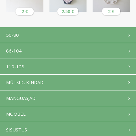
2 €
2.50 €
2 €
56-80
86-104
110-128
MÜTSID, KINDAD
MÄNGUASJAD
MÖÖBEL
SISUSTUS