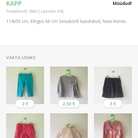
KAPP
Müüdud!
Tootekood: 1963 | Laoseis: 0 tk
114x50 cm, kõrgus 66 cm Seisukord: kasutatud, heas korras.
VAATA LISAKS
2 €
2.50 €
3 €