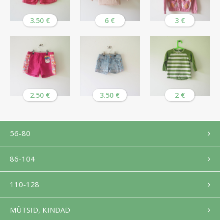
3.50 €
6 €
3 €
2.50 €
3.50 €
2 €
56-80
86-104
110-128
MÜTSID, KINDAD